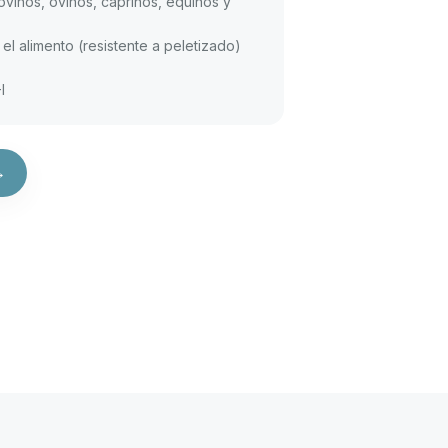
ovinos, ovinos, caprinos, equinos y
el alimento (resistente a peletizado)
I
→