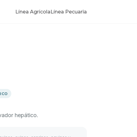
Línea Agrícola
Línea Pecuaria
ICO
vador hepático.